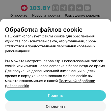
О проекте
Новости проекта
Размещение рекламы
Медицинский маркетинг
Публичный договор
Обработка файлов cookie
Пользовательское соглашение
Способы оплаты
Наш сайт использует файлы cookie для обеспечения
Вакансии
Партнеры
удобства пользователей сайта, его улучшения, сбора
Написать руководителю 103.by
статистики и предоставления персонализированных
Написать в поддержку
рекомендаций.
Персональные настройки cookie
Вы можете настроить параметры использования файлов
Обработка персональных данных
cookie или изменить свое согласие в более позднее время.
Для получения дополнительной информации о целях,
сроках и порядке использования файлов cookie вы
можете ознакомиться с нашей
Политикой обработки
файлов cookie
Принять
© 2026 ООО «Артокс Лаб», УНП 191700409
| 220012, Республика Беларусь,
г. Минск, улица Толбухина, 2, пом. 16 | help@103.by
Отклонить