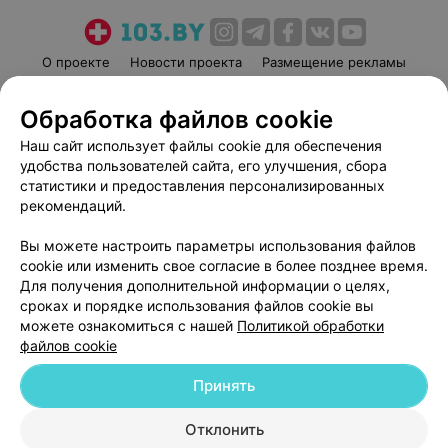
О проекте
Новости проекта
Размещение рекламы
Медицинский маркетинг
Публичный договор
Обработка файлов cookie
Пользовательское соглашение
Способы оплаты
Наш сайт использует файлы cookie для обеспечения
Вакансии
Партнеры
удобства пользователей сайта, его улучшения, сбора
Написать руководителю 103.by
статистики и предоставления персонализированных
Написать в поддержку
рекомендаций.
Персональные настройки cookie
Вы можете настроить параметры использования файлов
Обработка персональных данных
cookie или изменить свое согласие в более позднее время.
Для получения дополнительной информации о целях,
сроках и порядке использования файлов cookie вы
можете ознакомиться с нашей
Политикой обработки
файлов cookie
Принять
© 2026 ООО «Артокс Лаб», УНП 191700409
| 220012, Республика Беларусь,
г. Минск, улица Толбухина, 2, пом. 16 | help@103.by
Отклонить