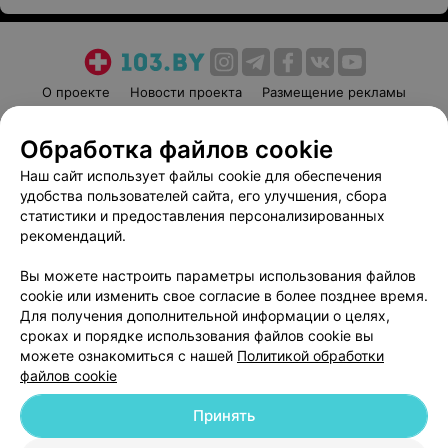
О проекте
Новости проекта
Размещение рекламы
Медицинский маркетинг
Публичный договор
Обработка файлов cookie
Пользовательское соглашение
Способы оплаты
Наш сайт использует файлы cookie для обеспечения
Вакансии
Партнеры
удобства пользователей сайта, его улучшения, сбора
Написать руководителю 103.by
статистики и предоставления персонализированных
Написать в поддержку
рекомендаций.
Персональные настройки cookie
Вы можете настроить параметры использования файлов
Обработка персональных данных
cookie или изменить свое согласие в более позднее время.
Для получения дополнительной информации о целях,
сроках и порядке использования файлов cookie вы
можете ознакомиться с нашей
Политикой обработки
файлов cookie
Принять
© 2026 ООО «Артокс Лаб», УНП 191700409
| 220012, Республика Беларусь,