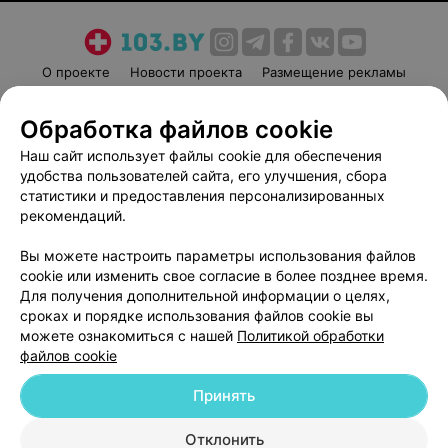
О проекте
Новости проекта
Размещение рекламы
Медицинский маркетинг
Публичный договор
Обработка файлов cookie
Пользовательское соглашение
Способы оплаты
Наш сайт использует файлы cookie для обеспечения
Вакансии
Партнеры
удобства пользователей сайта, его улучшения, сбора
Написать руководителю 103.by
статистики и предоставления персонализированных
Написать в поддержку
рекомендаций.
Персональные настройки cookie
Вы можете настроить параметры использования файлов
Обработка персональных данных
cookie или изменить свое согласие в более позднее время.
Для получения дополнительной информации о целях,
сроках и порядке использования файлов cookie вы
можете ознакомиться с нашей
Политикой обработки
файлов cookie
Принять
© 2026 ООО «Артокс Лаб», УНП 191700409
| 220012, Республика Беларусь,
г. Минск, улица Толбухина, 2, пом. 16 | help@103.by
Отклонить