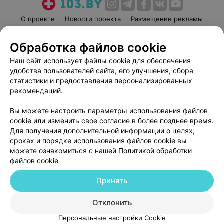
О проекте
Новости проекта
Размещение рекламы
Медицинский маркетинг
Публичный договор
Обработка файлов cookie
Пользовательское соглашение
Способы оплаты
Наш сайт использует файлы cookie для обеспечения
Вакансии
Партнеры
удобства пользователей сайта, его улучшения, сбора
Написать руководителю 103.by
статистики и предоставления персонализированных
Написать в поддержку
рекомендаций.
Персональные настройки cookie
Вы можете настроить параметры использования файлов
Обработка персональных данных
cookie или изменить свое согласие в более позднее время.
Для получения дополнительной информации о целях,
сроках и порядке использования файлов cookie вы
можете ознакомиться с нашей
Политикой обработки
файлов cookie
Принять
© 2026 ООО «Артокс Лаб», УНП 191700409
| 220012, Республика Беларусь,
г. Минск, улица Толбухина, 2, пом. 16 | help@103.by
Отклонить
Служба поддержки
+375 291212755
Персональные настройки Cookie