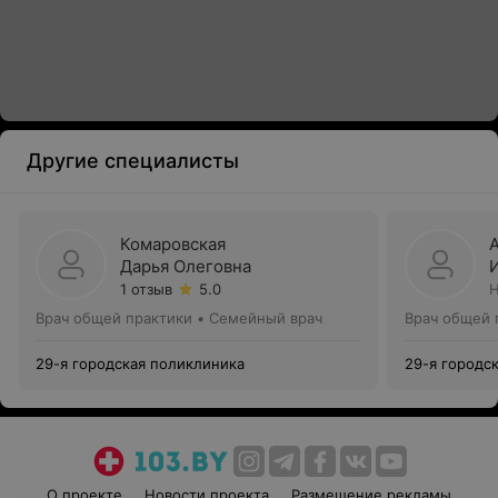
Другие специалисты
Комаровская
Дарья Олеговна
1 отзыв
5.0
Н
Врач общей практики • Семейный врач
Врач общей 
29-я городская поликлиника
29-я городс
О проекте
Новости проекта
Размещение рекламы