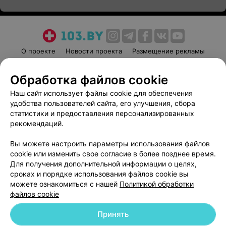
О проекте
Новости проекта
Размещение рекламы
Медицинский маркетинг
Публичный договор
Обработка файлов cookie
Пользовательское соглашение
Способы оплаты
Наш сайт использует файлы cookie для обеспечения
Вакансии
Партнеры
удобства пользователей сайта, его улучшения, сбора
Написать руководителю 103.by
статистики и предоставления персонализированных
Написать в поддержку
рекомендаций.
Персональные настройки cookie
Вы можете настроить параметры использования файлов
Обработка персональных данных
cookie или изменить свое согласие в более позднее время.
Для получения дополнительной информации о целях,
сроках и порядке использования файлов cookie вы
можете ознакомиться с нашей
Политикой обработки
файлов cookie
Принять
© 2026 ООО «Артокс Лаб», УНП 191700409
| 220012, Республика Беларусь,