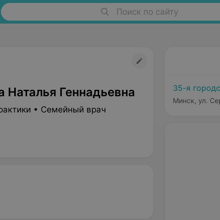
Поиск по сайту
35-я город
а Наталья Геннадьевна
Минск, ул. Се
рактики • Семейный врач