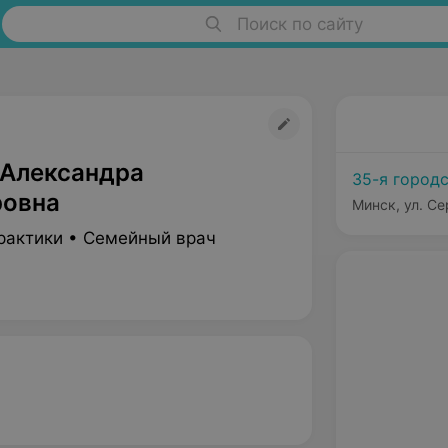
Поиск по сайту
 Александра
35-я город
овна
Минск, ул. Се
рактики • Семейный врач