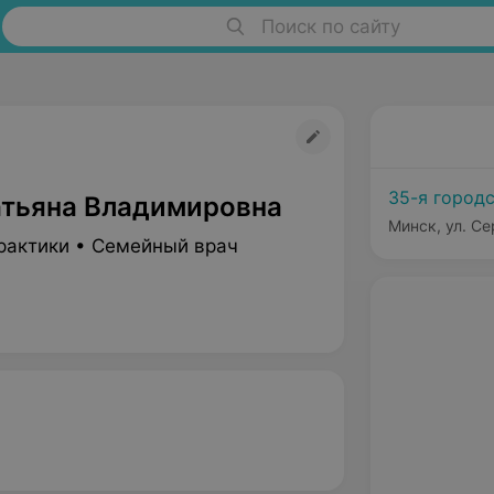
Поиск по сайту
35-я город
атьяна Владимировна
Минск, ул. Се
рактики • Семейный врач