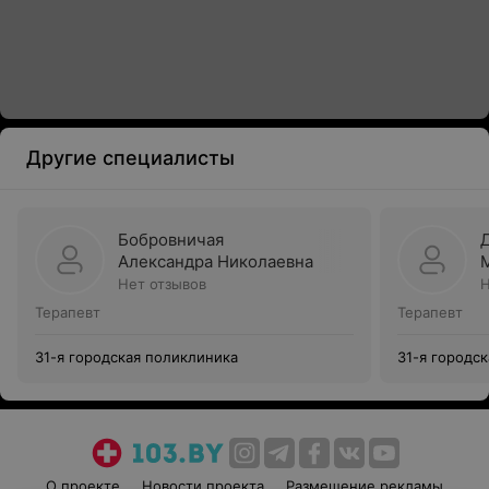
Другие специалисты
Бобровничая
Александра Николаевна
Нет отзывов
Н
Терапевт
Терапевт
31-я городская поликлиника
31-я городс
О проекте
Новости проекта
Размещение рекламы