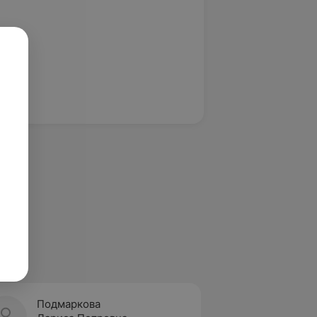
Подмаркова
Драко