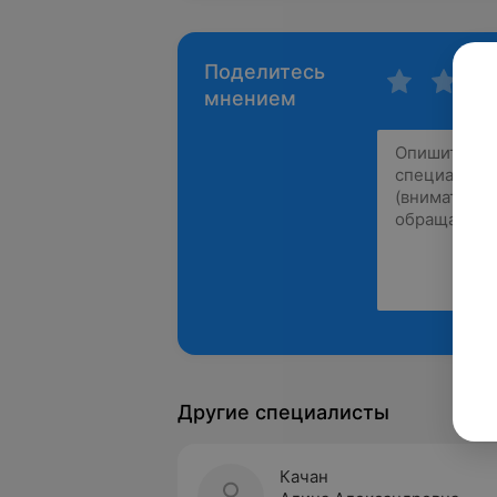
Поделитесь
мнением
Другие специалисты
Качан