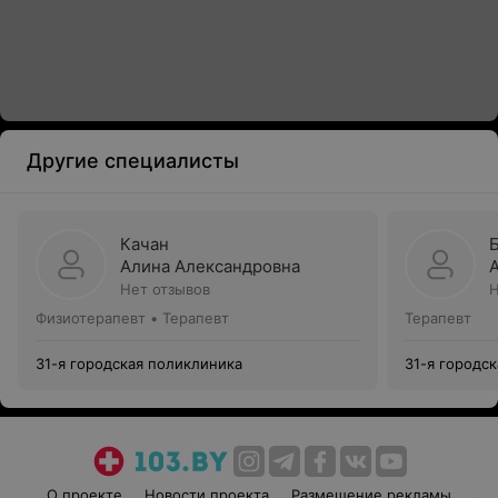
Другие специалисты
Качан
Алина Александровна
Нет отзывов
Н
Физиотерапевт • Терапевт
Терапевт
31-я городская поликлиника
31-я городс
О проекте
Новости проекта
Размещение рекламы