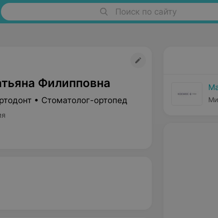
Поиск по сайту
атьяна Филипповна
Ма
ртодонт • Стоматолог-ортопед
Ми
ия