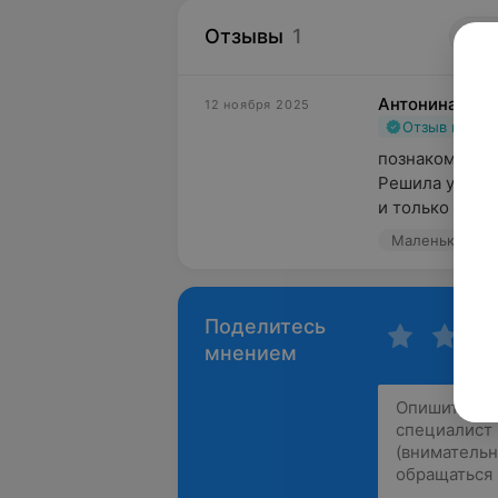
Отзывы
1
5
Антонина
12 ноября 2025
Отзыв подт
познакомилась
Решила устано
и только Татья
Маленький при
Поделитесь
мнением