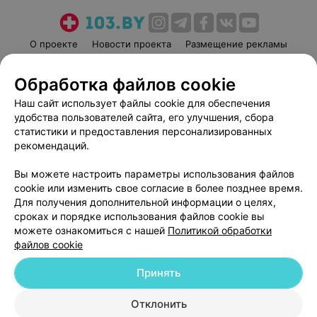
О проекте
Новости проекта
Размещение рекламы
Медицинский маркетинг
Публичный договор
Обработка файлов cookie
Пользовательское соглашение
Способы оплаты
Наш сайт использует файлы cookie для обеспечения
Вакансии
Партнеры
удобства пользователей сайта, его улучшения, сбора
Написать руководителю 103.by
статистики и предоставления персонализированных
Написать в поддержку
рекомендаций.
Персональные настройки cookie
Вы можете настроить параметры использования файлов
Обработка персональных данных
cookie или изменить свое согласие в более позднее время.
Для получения дополнительной информации о целях,
сроках и порядке использования файлов cookie вы
можете ознакомиться с нашей
Политикой обработки
файлов cookie
Принять
© 2026 ООО «Артокс Лаб», УНП 191700409
| 220012, Республика Беларусь,
г. Минск, улица Толбухина, 2, пом. 16 | help@103.by
Отклонить