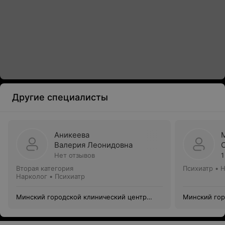
Другие специалисты
Аникеева
Валерия Леонидовна
Нет отзывов
1
Вторая категория
Психиатр • 
Нарколог • Психиатр
Минский городской клинический центр
Минский гор
психиатрии и психотерапии
психиатрии 