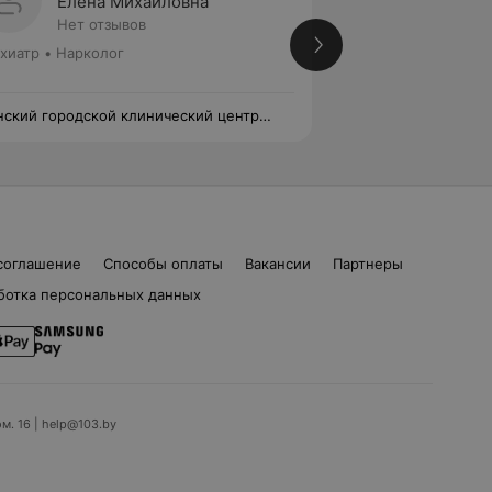
Елена Михайловна
Елена
Нет отзывов
Нет от
хиатр • Нарколог
Первая категория
Психиатр • Наркол
ский городской клинический центр
Минский городско
хиатрии и психотерапии
психиатрии и псих
соглашение
Способы оплаты
Вакансии
Партнеры
ботка персональных данных
ом. 16 | help@103.by