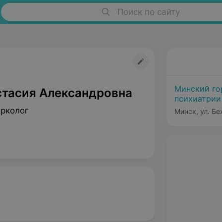
Поиск по сайту
Минский го
стасия Александровна
психиатрии
арколог
Минск, ул. Бе