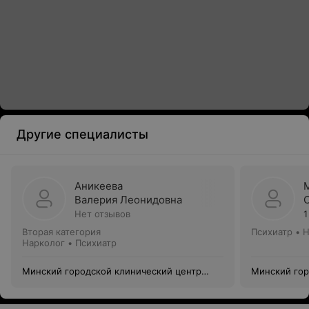
Другие специалисты
Аникеева
Валерия Леонидовна
Нет отзывов
1
Вторая категория
Психиатр • 
Нарколог • Психиатр
Минский городской клинический центр
Минский гор
психиатрии и психотерапии
психиатрии 