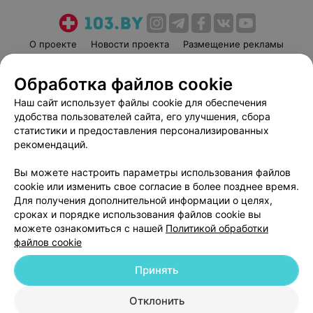
О проекте
Новости проекта
Размещение рекламы
Медицинский маркетинг
Публичный договор
Обработка файлов cookie
Пользовательское соглашение
Способы оплаты
Наш сайт использует файлы cookie для обеспечения
Вакансии
Партнеры
удобства пользователей сайта, его улучшения, сбора
Написать руководителю 103.by
статистики и предоставления персонализированных
Написать в поддержку
рекомендаций.
Персональные настройки cookie
Вы можете настроить параметры использования файлов
Обработка персональных данных
cookie или изменить свое согласие в более позднее время.
Для получения дополнительной информации о целях,
сроках и порядке использования файлов cookie вы
можете ознакомиться с нашей
Политикой обработки
файлов cookie
Принять
© 2026 ООО «Артокс Лаб», УНП 191700409
| 220012, Республика Беларусь,
г. Минск, улица Толбухина, 2, пом. 16 | help@103.by
Отклонить