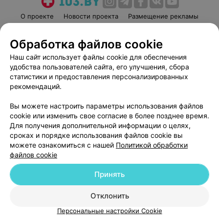
О проекте
Новости проекта
Размещение рекламы
Медицинский маркетинг
Публичный договор
Обработка файлов cookie
Пользовательское соглашение
Способы оплаты
Наш сайт использует файлы cookie для обеспечения
Вакансии
Партнеры
удобства пользователей сайта, его улучшения, сбора
Написать руководителю 103.by
статистики и предоставления персонализированных
Написать в поддержку
рекомендаций.
Персональные настройки cookie
Вы можете настроить параметры использования файлов
Обработка персональных данных
cookie или изменить свое согласие в более позднее время.
Для получения дополнительной информации о целях,
сроках и порядке использования файлов cookie вы
можете ознакомиться с нашей
Политикой обработки
файлов cookie
Принять
© 2026 ООО «Артокс Лаб», УНП 191700409
| 220012, Республика Беларусь,
г. Минск, улица Толбухина, 2, пом. 16 | help@103.by
Отклонить
Служба поддержки
+375 291212755
Персональные настройки Cookie