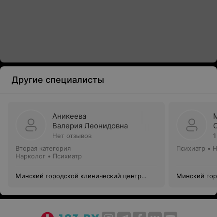
Другие специалисты
Аникеева
Валерия Леонидовна
Нет отзывов
1
Вторая категория
Психиатр • 
Нарколог • Психиатр
Минский городской клинический центр
Минский гор
психиатрии и психотерапии
психиатрии 