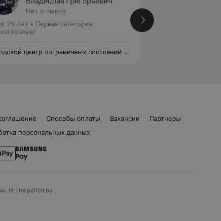
Владислав Григорьевич
Светл
Нет отзывов
Нет от
ж 29 лет
•
Первая категория
Стаж 5 лет
хотерапевт
Психотерапевт
одской центр пограничных состояний и
Городской центр п
хотерапии
психотерапии
соглашение
Способы оплаты
Вакансии
Партнеры
ботка персональных данных
ом. 16 | help@103.by