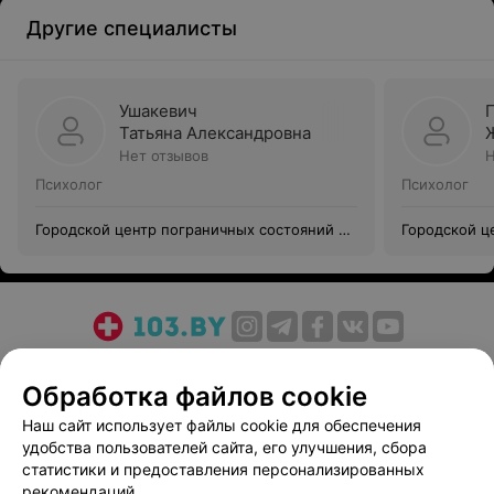
Другие специалисты
Ушакевич
Татьяна Александровна
Нет отзывов
Н
Психолог
Психолог
Городской центр пограничных состояний и
Городской ц
психотерапии
психотерапи
О проекте
Новости проекта
Размещение рекламы
Обработка файлов cookie
Медицинский маркетинг
Публичный договор
Пользовательское соглашение
Способы оплаты
Наш сайт использует файлы cookie для обеспечения
удобства пользователей сайта, его улучшения, сбора
Вакансии
Партнеры
статистики и предоставления персонализированных
Написать руководителю 103.by
рекомендаций.