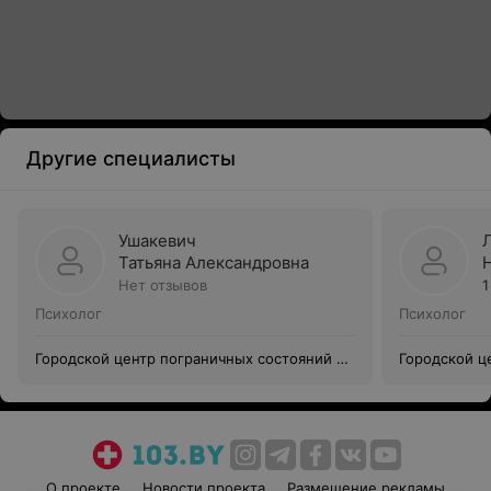
Другие специалисты
Ушакевич
Татьяна Александровна
Нет отзывов
1
Психолог
Психолог
Городской центр пограничных состояний и
Городской ц
психотерапии
психотерапи
О проекте
Новости проекта
Размещение рекламы