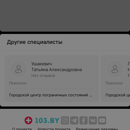
Другие специалисты
Ушакевич
Татьяна Александровна
Нет отзывов
1
Психолог
Психолог
Городской центр пограничных состояний и
Городской ц
психотерапии
психотерапи
О проекте
Новости проекта
Размещение рекламы