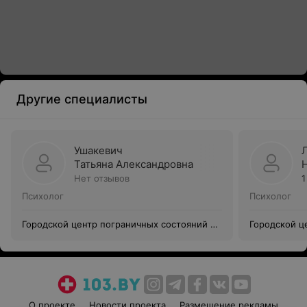
Другие специалисты
Ушакевич
Татьяна Александровна
Нет отзывов
1
Психолог
Психолог
Городской центр пограничных состояний и
Городской ц
психотерапии
психотерапи
О проекте
Новости проекта
Размещение рекламы