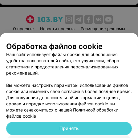
О проекте
Новости проекта
Размещение рекламы
Медицинский маркетинг
Публичный договор
Обработка файлов cookie
Пользовательское соглашение
Способы оплаты
Наш сайт использует файлы cookie для обеспечения
Вакансии
Партнеры
удобства пользователей сайта, его улучшения, сбора
Написать руководителю 103.by
статистики и предоставления персонализированных
Написать в поддержку
рекомендаций.
Персональные настройки cookie
Вы можете настроить параметры использования файлов
Обработка персональных данных
cookie или изменить свое согласие в более позднее время.
Для получения дополнительной информации о целях,
сроках и порядке использования файлов cookie вы
можете ознакомиться с нашей
Политикой обработки
файлов cookie
Принять
© 2026 ООО «Артокс Лаб», УНП 191700409
| 220012, Республика Беларусь,