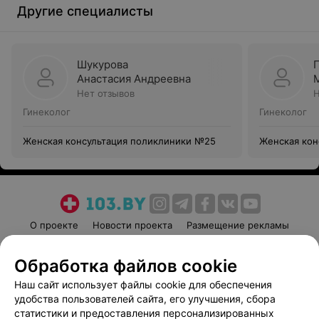
Другие специалисты
Шукурова
Анастасия Андреевна
Нет отзывов
Н
Гинеколог
Гинеколог
Женская консультация поликлиники №25
Женская кон
О проекте
Новости проекта
Размещение рекламы
Медицинский маркетинг
Публичный договор
Обработка файлов cookie
Пользовательское соглашение
Способы оплаты
Наш сайт использует файлы cookie для обеспечения
Вакансии
Партнеры
удобства пользователей сайта, его улучшения, сбора
Написать руководителю 103.by
статистики и предоставления персонализированных