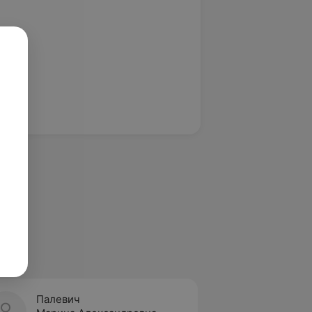
Палевич
Бойчу