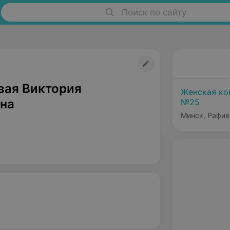
Поиск по сайту
вая Виктория
Женская ко
на
№25
Минск, Рафие