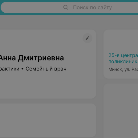
Поиск по сайту
25-я центр
Анна Дмитриевна
поликлиник
Минска
рактики • Семейный врач
Минск, ул. Ра