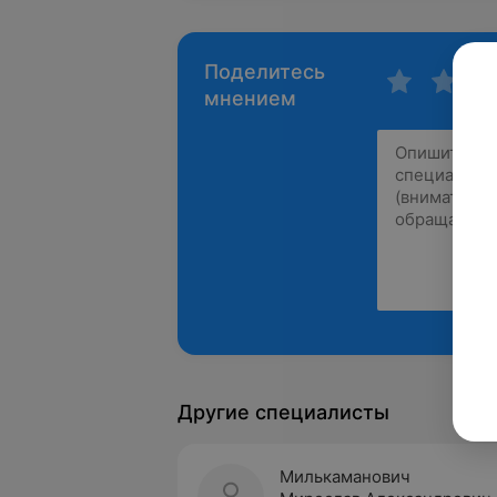
Поделитесь
мнением
Другие специалисты
Милькаманович