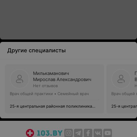
Другие специалисты
Милькаманович
Мирослав Александрович
Нет отзывов
Н
Врач общей практики • Семейный врач
Врач общей 
25-я центральная районная поликлиника
25-я центра
Московского района г. Минска
Московского