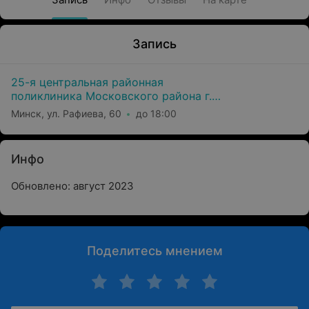
Запись
25-я центральная районная
поликлиника Московского района г.
Минска
Минск, ул. Рафиева, 60
до 18:00
Инфо
Обновлено: август 2023
Поделитесь мнением