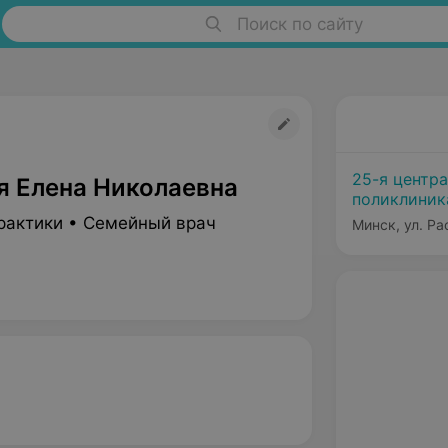
Поиск по сайту
25-я центр
я Елена Николаевна
поликлиник
Минска
рактики • Семейный врач
Минск, ул. Ра