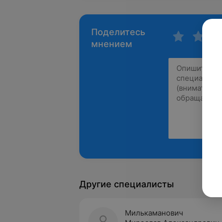
Поделитесь
мнением
Другие специалисты
Милькаманович