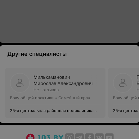
Другие специалисты
Милькаманович
Мирослав Александрович
Нет отзывов
Н
Врач общей практики • Семейный врач
Врач общей 
25-я центральная районная поликлиника
25-я центра
Московского района г. Минска
Московского