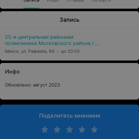
Запись
25-я центральная районная
поликлиника Московского района г.
Минска
Минск, ул. Рафиева, 60
до 20:00
Инфо
Обновлено: август 2023
Поделитесь мнением