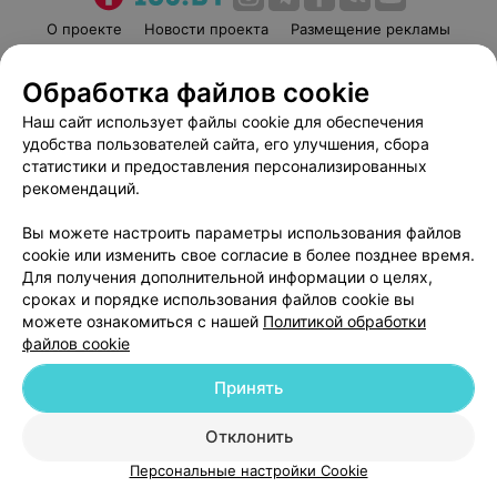
О проекте
Новости проекта
Размещение рекламы
Медицинский маркетинг
Публичный договор
Обработка файлов cookie
Пользовательское соглашение
Способы оплаты
Наш сайт использует файлы cookie для обеспечения
Вакансии
Партнеры
удобства пользователей сайта, его улучшения, сбора
Написать руководителю 103.by
статистики и предоставления персонализированных
Написать в поддержку
рекомендаций.
Персональные настройки cookie
Вы можете настроить параметры использования файлов
Обработка персональных данных
cookie или изменить свое согласие в более позднее время.
Для получения дополнительной информации о целях,
сроках и порядке использования файлов cookie вы
можете ознакомиться с нашей
Политикой обработки
файлов cookie
Принять
© 2026 ООО «Артокс Лаб», УНП 191700409
| 220012, Республика Беларусь,
г. Минск, улица Толбухина, 2, пом. 16 | help@103.by
Отклонить
Служба поддержки
+375 291212755
Персональные настройки Cookie