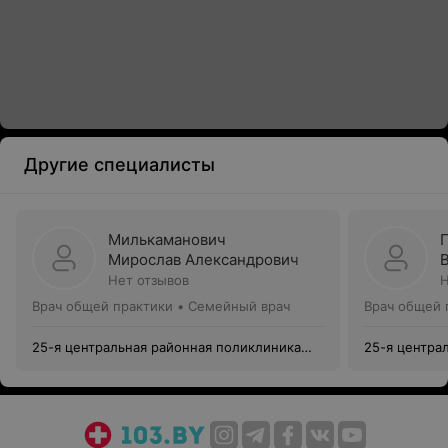
Другие специалисты
Милькаманович
Мирослав Александрович
Нет отзывов
Н
Врач общей практики • Семейный врач
Врач общей 
25-я центральная районная поликлиника
25-я центра
Московского района г. Минска
Московского