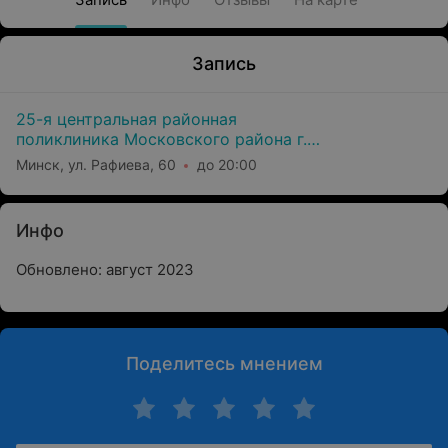
Запись
25-я центральная районная
поликлиника Московского района г.
Минска
Минск, ул. Рафиева, 60
до 20:00
Инфо
Обновлено: август 2023
Поделитесь мнением