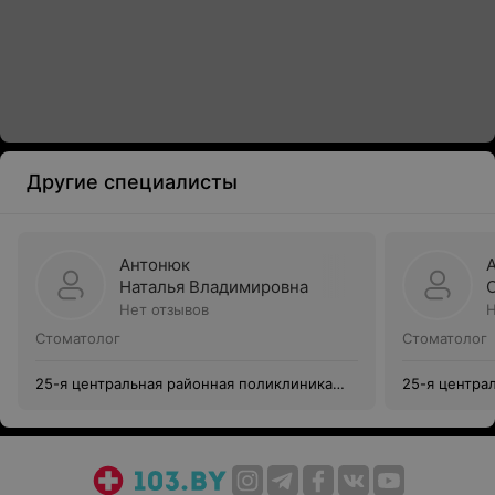
Другие специалисты
Антонюк
Наталья Владимировна
Нет отзывов
Н
Стоматолог
Стоматолог
25-я центральная районная поликлиника
25-я центра
Московского района г. Минска
Московского