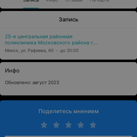
Запись
25-я центральная районная
поликлиника Московского района г.
Минска
Минск, ул. Рафиева, 60
до 20:00
Инфо
Обновлено: август 2023
Поделитесь мнением