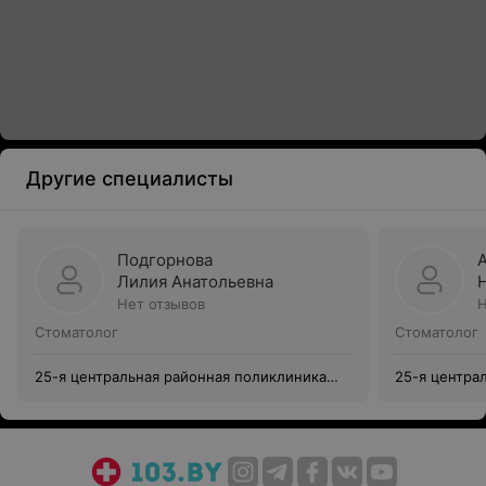
Другие специалисты
Подгорнова
Лилия Анатольевна
Нет отзывов
Н
Стоматолог
Стоматолог
25-я центральная районная поликлиника
25-я центра
Московского района г. Минска
Московского