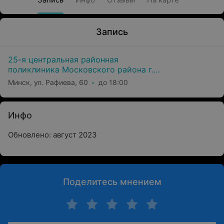
Запись
25-я центральная районная
поликлиника Московского района г.
Минска
Минск, ул. Рафиева, 60
до 18:00
Инфо
Обновлено: август 2023
Поделитесь мнением