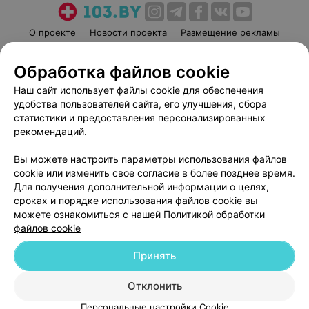
О проекте
Новости проекта
Размещение рекламы
Медицинский маркетинг
Публичный договор
Обработка файлов cookie
Пользовательское соглашение
Способы оплаты
Наш сайт использует файлы cookie для обеспечения
Вакансии
Партнеры
удобства пользователей сайта, его улучшения, сбора
Написать руководителю 103.by
статистики и предоставления персонализированных
Написать в поддержку
рекомендаций.
Персональные настройки cookie
Вы можете настроить параметры использования файлов
Обработка персональных данных
cookie или изменить свое согласие в более позднее время.
Для получения дополнительной информации о целях,
сроках и порядке использования файлов cookie вы
можете ознакомиться с нашей
Политикой обработки
файлов cookie
Принять
© 2026 ООО «Артокс Лаб», УНП 191700409
| 220012, Республика Беларусь,
г. Минск, улица Толбухина, 2, пом. 16 | help@103.by
Отклонить
Служба поддержки
+375 291212755
Персональные настройки Cookie