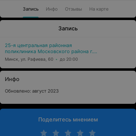
Запись
Инфо
Отзывы
На карте
Запись
25-я центральная районная
поликлиника Московского района г.
Минска
Минск, ул. Рафиева, 60
до 20:00
Инфо
Обновлено: август 2023
Поделитесь мнением