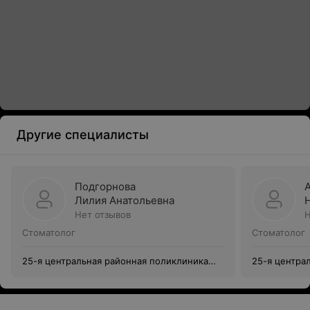
Другие специалисты
Подгорнова
Лилия Анатольевна
Нет отзывов
Н
Стоматолог
Стоматолог
25-я центральная районная поликлиника
25-я центра
Московского района г. Минска
Московского