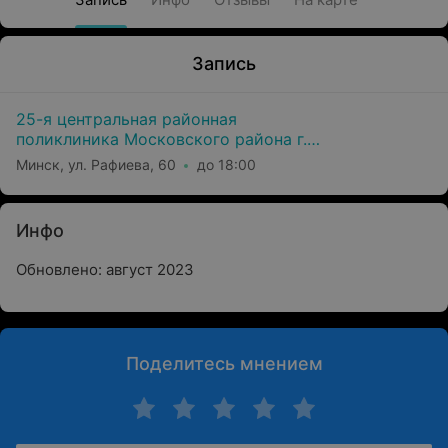
Запись
25-я центральная районная
поликлиника Московского района г.
Минска
Минск, ул. Рафиева, 60
до 18:00
Инфо
Обновлено: август 2023
Поделитесь мнением