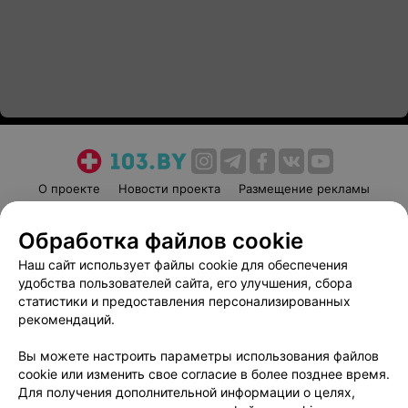
О проекте
Новости проекта
Размещение рекламы
Медицинский маркетинг
Публичный договор
Обработка файлов cookie
Пользовательское соглашение
Способы оплаты
Наш сайт использует файлы cookie для обеспечения
Вакансии
Партнеры
удобства пользователей сайта, его улучшения, сбора
Написать руководителю 103.by
статистики и предоставления персонализированных
Написать в поддержку
рекомендаций.
Персональные настройки cookie
Вы можете настроить параметры использования файлов
Обработка персональных данных
cookie или изменить свое согласие в более позднее время.
Для получения дополнительной информации о целях,