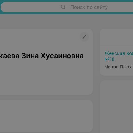
Поиск по сайту
Женская ко
каева Зина Хусаиновна
№18
Минск, Плеха