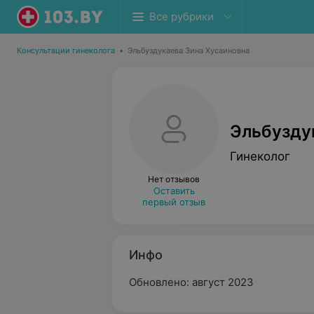
Все рубрики
Консультации гинеколога
•
Эльбуздукаева Зина Хусаиновна
Эльбузду
Гинеколог
Нет отзывов
Оставить
первый отзыв
Инфо
Обновлено: август 2023