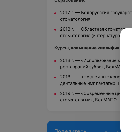
Oбразование:
2017 г.
—
Белорусский государс
стоматология
2018 г.
—
Областная стоматологи
стоматология (интернатура)
Курсы, повышение квалификации:
2018 г.
—
«Использование компо
реставраций зубов», БелМАПО
2018 г.
—
«Несъемные конструкц
дентальные имплантаты», ГУО 
2019 г.
—
«Современные цифровы
стоматологии», БелМАПО
Поделитесь