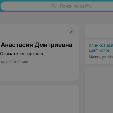
Поиск по сайту
 Анастасия Дмитриевна
Клиника ам
Дентистри
 Стоматолог-ортопед
Минск, ул. Ма
торая категория