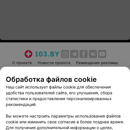
О проекте
Новости проекта
Размещение рекламы
Медицинский маркетинг
Публичный договор
Обработка файлов cookie
Пользовательское соглашение
Способы оплаты
Наш сайт использует файлы cookie для обеспечения
Вакансии
Партнеры
удобства пользователей сайта, его улучшения, сбора
Написать руководителю 103.by
статистики и предоставления персонализированных
Написать в поддержку
рекомендаций.
Персональные настройки cookie
Вы можете настроить параметры использования файлов
Обработка персональных данных
cookie или изменить свое согласие в более позднее время.
Для получения дополнительной информации о целях,