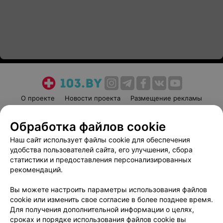
О проекте
Новости проекта
Размещение рекламы
Медицинский маркетинг
Публичный договор
Обработка файлов cookie
Пользовательское соглашение
Способы оплаты
Наш сайт использует файлы cookie для обеспечения
Вакансии
Партнеры
удобства пользователей сайта, его улучшения, сбора
Написать руководителю 103.by
статистики и предоставления персонализированных
Написать в поддержку
рекомендаций.
Персональные настройки cookie
Вы можете настроить параметры использования файлов
Обработка персональных данных
cookie или изменить свое согласие в более позднее время.
Для получения дополнительной информации о целях,
сроках и порядке использования файлов cookie вы