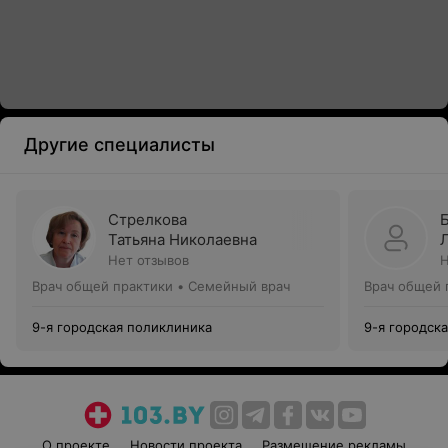
Другие специалисты
Стрелкова
Татьяна Николаевна
Нет отзывов
Н
Врач общей практики • Семейный врач
Врач общей 
9-я городская поликлиника
9-я городск
О проекте
Новости проекта
Размещение рекламы