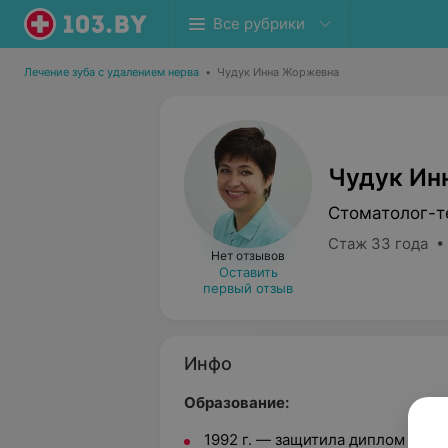
Все рубрики
Лечение зуба с удалением нерва
•
Чудук Инна Жоржевна
Чудук Ин
Стоматолог-т
Стаж 33 года •
Нет отзывов
Оставить
первый отзыв
Инфо
Образование:
1992 г. — защитила диплом Мин