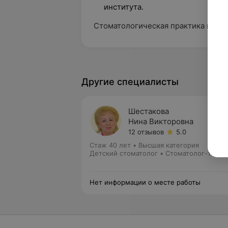
института.
Стоматологическая практика в г. Ви
Другие специалисты
Шестакова
Нина Викторовна
12 отзывов
5.0
Стаж 40 лет
•
Высшая категория
Детский стоматолог • Стоматолог-терап
Нет информации о месте работы