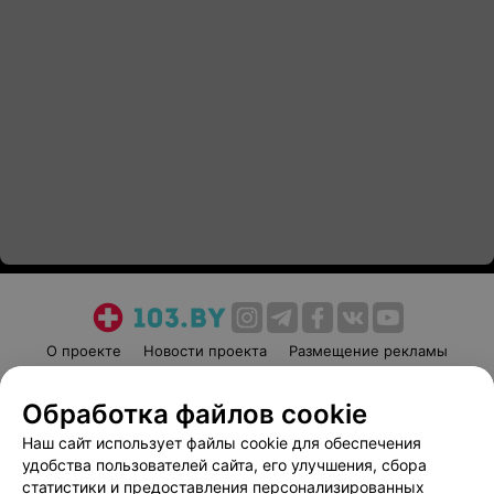
О проекте
Новости проекта
Размещение рекламы
Медицинский маркетинг
Публичный договор
Обработка файлов cookie
Пользовательское соглашение
Способы оплаты
Наш сайт использует файлы cookie для обеспечения
Вакансии
Партнеры
удобства пользователей сайта, его улучшения, сбора
Написать руководителю 103.by
статистики и предоставления персонализированных