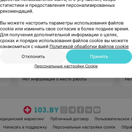
статистики и предоставления персонализированных
рекомендаций.
Вы можете настроить параметры использования файлов
cookie или изменить свое согласие в более позднее время.
Для получения дополнительной информации о целях,
сроках и порядке использования файлов cookie вы можете
Павлова
ознакомиться с нашей
Политикой обработки файлов cookie
Татьяна Андреевна
Нет отзывов
Отклонить
Принять
Стаж 19 лет
•
Первая категория
Ста
Персональные настройки Cookie
Медицинская сестра
Мед
Нет информации о месте работы
Нет
едицинский маркетинг
Публичный договор
Пользовательское 
Написать в поддержку
Персональные настройки cookie
Обра