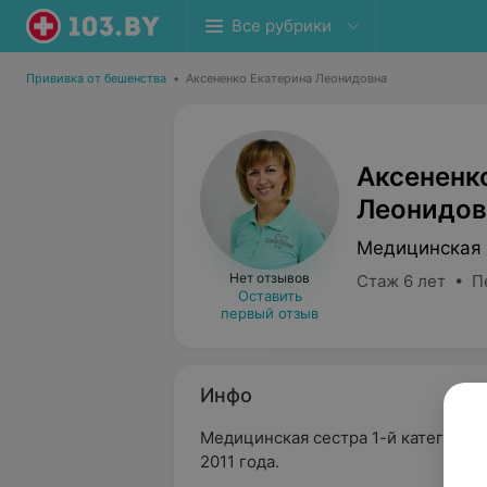
Все рубрики
Прививка от бешенства
•
Аксененко Екатерина Леонидовна
Аксененк
Леонидов
Медицинская 
Нет отзывов
Стаж 6 лет • П
Оставить
первый отзыв
Инфо
Медицинская сестра 1-й категории,
2011 года.