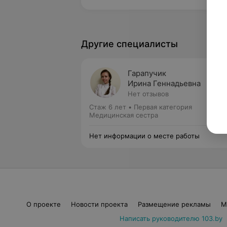
Другие специалисты
Гарапучик
Ирина Геннадьевна
Нет отзывов
Стаж 6 лет
•
Первая категория
Медицинская сестра
Нет информации о месте работы
О проекте
Новости проекта
Размещение рекламы
М
Написать руководителю 103.by