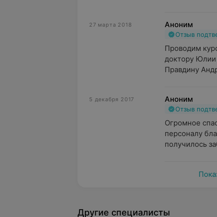
Аноним
27 марта 2018
Отзыв подт
Проводим курс
доктору Юлии
Правдину Андр
Аноним
5 декабря 2017
Отзыв подт
Огромное спас
персоналу благ
получилось за
Пока
Другие специалисты