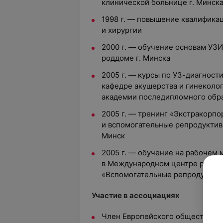
клинической больнице г. Минск
1998 г. — повышение квалифика
и хирургии
2000 г. — обучение основам УЗ
роддоме г. Минска
2005 г. — курсы по УЗ-диагност
кафедре акушерства и гинеколо
академии последипломного обр
2005 г. — тренинг «Экстракорп
и вспомогательные репродуктивн
Минск
2005 г. — обучение на рабочем 
в Международном центре репро
«Вспомогательные репродуктивн
Участие в ассоциациях
Член Европейского общества ре