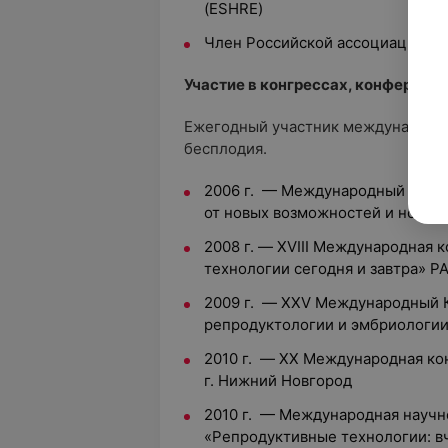
(ESHRE)
Член Российской ассоциации ре
Участие в конгрессах, конференц
Ежегодный участник международн
бесплодия.
2006 г. — Международный Конгр
от новых возможностей и новых с
2008 г. — XVIII Международная
технологии сегодня и завтра» РА
2009 г. — XXV Международный 
репродуктологии и эмбриологии
2010 г. — XX Международная ко
г. Нижний Новгород
2010 г. — Международная научн
«Репродуктивные технологии: вче