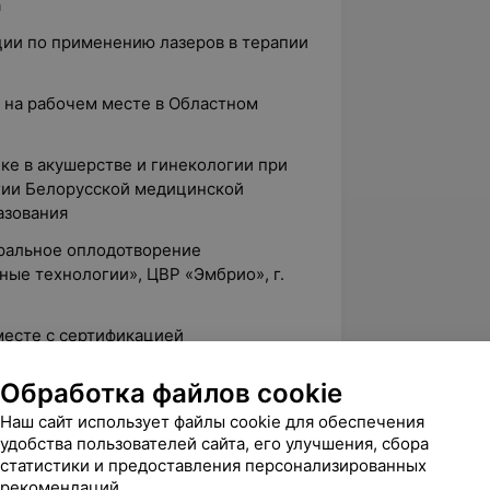
а
ции по применению лазеров в терапии
И на рабочем месте в Областном
ике в акушерстве и гинекологии при
гии Белорусской медицинской
азования
оральное оплодотворение
ые технологии», ЦВР «Эмбрио», г.
месте с сертификацией
дуктивной медицины по программе
ые технологии», г. Санкт-Петербург
Обработка файлов cookie
Наш сайт использует файлы cookie для обеспечения
удобства пользователей сайта, его улучшения, сбора
статистики и предоставления персонализированных
продукции и эмбриологии человека
рекомендаций.