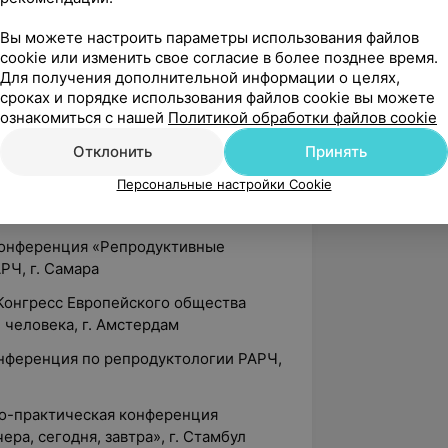
Вы можете настроить параметры использования файлов
продукции человека (РАРЧ)
cookie или изменить свое согласие в более позднее время.
Для получения дополнительной информации о целях,
иях
сроках и порядке использования файлов cookie вы можете
ознакомиться с нашей
Политикой обработки файлов cookie
ых конференций по проблемам
Отклонить
Принять
Персональные настройки Cookie
есс «Практическая гинекология:
тратегий», г. Москва
 конференция «Репродуктивные
РЧ, г. Самара
Конгресс Европейского общества
 человека, г. Амстердам
нференция по репродуктологии РАРЧ,
о-практическая конференция
ра, сегодня, завтра», г. Стамбул