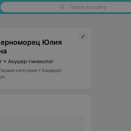
Поиск по сайту
Черноморец Юлия
на
г • Акушер-гинеколог
Первая категория • Кандидат
ук