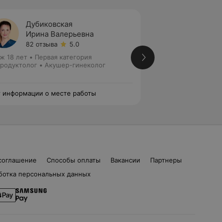
Дубиковская
Дубро
Ирина Валерьевна
Виоле
82 отзыва
5.0
121 отз
ж 18 лет
•
Первая категория
Стаж 19 лет
•
Перв
родуктолог • Акушер-гинеколог
Гинеколог • Акуше
 информации о месте работы
Нет информации о
соглашение
Способы оплаты
Вакансии
Партнеры
ботка персональных данных