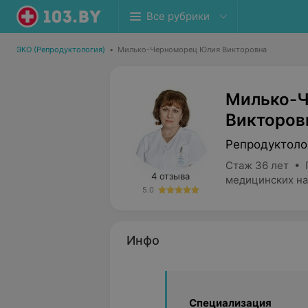
Все рубрики
ЭКО (Репродуктология)
•
Милько-Черноморец Юлия Викторовна
Милько-
Викторов
Репродуктоло
Стаж 36 лет • 
4 отзыва
медицинских на
5.0
Инфо
Специализация