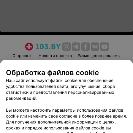
О проекте
Новости проекта
Размещение рекламы
Медицинский маркетинг
Публичный договор
Обработка файлов cookie
Пользовательское соглашение
Способы оплаты
Наш сайт использует файлы cookie для обеспечения
Вакансии
Партнеры
удобства пользователей сайта, его улучшения, сбора
Написать руководителю 103.by
статистики и предоставления персонализированных
Написать в поддержку
рекомендаций.
Персональные настройки cookie
Вы можете настроить параметры использования файлов
Обработка персональных данных
cookie или изменить свое согласие в более позднее время.
Для получения дополнительной информации о целях,
сроках и порядке использования файлов cookie вы