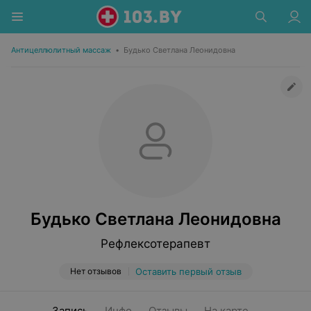
Антицеллюлитный массаж
•
Будько Светлана Леонидовна
Будько Светлана Леонидовна
Рефлексотерапевт
Нет отзывов
Оставить первый отзыв
Запись
Инфо
Отзывы
На карте