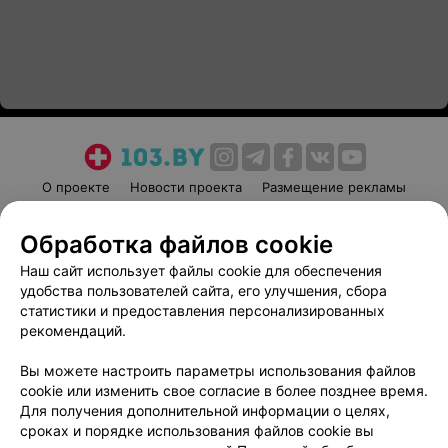
О проекте
Новости проекта
Размещение рекламы
Медицинский маркетинг
Публичный договор
Обработка файлов cookie
Пользовательское соглашение
Способы оплаты
Наш сайт использует файлы cookie для обеспечения
Вакансии
Партнеры
удобства пользователей сайта, его улучшения, сбора
Написать руководителю 103.by
статистики и предоставления персонализированных
Написать в поддержку
рекомендаций.
Персональные настройки cookie
Вы можете настроить параметры использования файлов
Обработка персональных данных
cookie или изменить свое согласие в более позднее время.
Для получения дополнительной информации о целях,
сроках и порядке использования файлов cookie вы