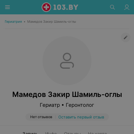
Гериатрия
•
Мамедов Закир Шамиль-оглы
Мамедов Закир Шамиль-оглы
Гериатр • Геронтолог
Нет отзывов
Оставить первый отзыв
Запись
Инфо
Отзывы
На карте