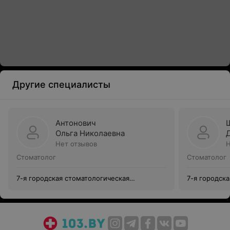
Другие специалисты
Антонович
Ольга Николаевна
Нет отзывов
Н
Стоматолог
Стоматолог
7-я городская стоматологическая
7-я городск
поликлиника
поликлиник