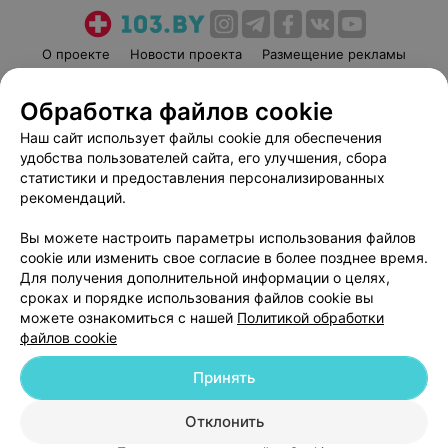
О проекте
Новости проекта
Размещение рекламы
Медицинский маркетинг
Публичный договор
Обработка файлов cookie
Пользовательское соглашение
Способы оплаты
Наш сайт использует файлы cookie для обеспечения
Вакансии
Партнеры
удобства пользователей сайта, его улучшения, сбора
Написать руководителю 103.by
статистики и предоставления персонализированных
Написать в поддержку
рекомендаций.
Персональные настройки cookie
Вы можете настроить параметры использования файлов
Обработка персональных данных
cookie или изменить свое согласие в более позднее время.
Для получения дополнительной информации о целях,
сроках и порядке использования файлов cookie вы
можете ознакомиться с нашей
Политикой обработки
файлов cookie
Принять
© 2026 ООО «Артокс Лаб», УНП 191700409
| 220012, Республика Беларусь,
г. Минск, улица Толбухина, 2, пом. 16 | help@103.by
Отклонить
Служба поддержки
+375 291212755