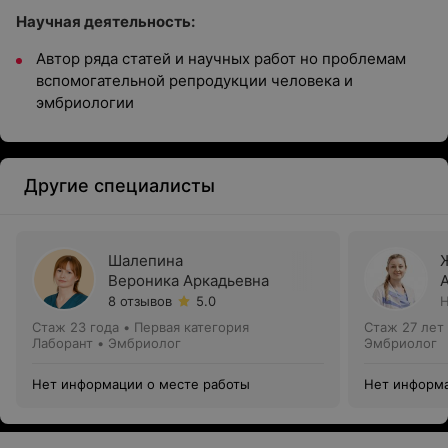
Научная деятельность:
Автор ряда статей и научных работ но проблемам
вспомогательной репродукции человека и
эмбриологии
Другие специалисты
Шалепина
Вероника Аркадьевна
8 отзывов
5.0
Н
Стаж 23 года
•
Первая категория
Стаж 27 лет
Лаборант • Эмбриолог
Эмбриолог
Нет информации о месте работы
Нет информа