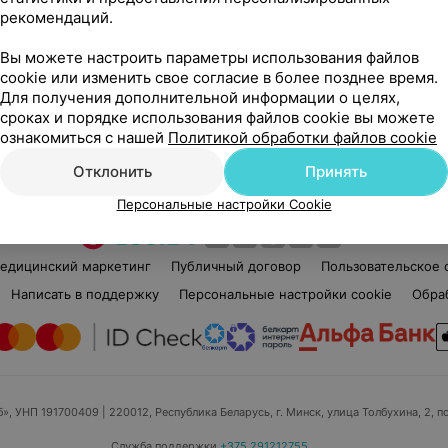
рекомендаций.
Вы можете настроить параметры использования файлов
cookie или изменить свое согласие в более позднее время.
Для получения дополнительной информации о целях,
Рекомендую
сроках и порядке использования файлов cookie вы можете
ознакомиться с нашей
Политикой обработки файлов cookie
Отклонить
Принять
Персональные настройки Cookie
едицинский маркетинг
Публичный договор
Пользовательское 
Написать в поддержку
Персональные настройки cookie
Обра
б», УНП 191700409
| 220012, Республика Беларусь, г. Минск, улица Толбухина, 2, п
Служба поддержки
+375 291212755