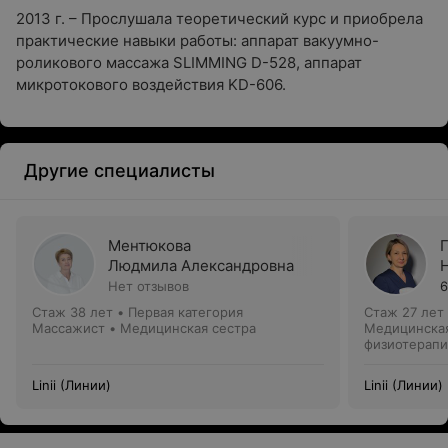
2013 г. – Прослушала теоретический курс и приобрела
практические навыки работы: аппарат вакуумно-
роликового массажа SLIMMING D-528, аппарат
микротокового воздействия KD-606.
Другие специалисты
Ментюкова
Людмила Александровна
Нет отзывов
6
Стаж 38 лет
•
Первая категория
Стаж 27 лет
Массажист • Медицинская сестра
Медицинская
физиотерапи
эпиляции
Linii (Линии)
Linii (Линии)