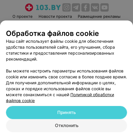
О проекте
Новости проекта
Размещение рекламы
Медицинский маркетинг
Публичный договор
Обработка файлов cookie
Пользовательское соглашение
Способы оплаты
Наш сайт использует файлы cookie для обеспечения
Вакансии
Партнеры
удобства пользователей сайта, его улучшения, сбора
Написать руководителю 103.by
статистики и предоставления персонализированных
Написать в поддержку
рекомендаций.
Персональные настройки cookie
Вы можете настроить параметры использования файлов
Обработка персональных данных
cookie или изменить свое согласие в более позднее время.
Для получения дополнительной информации о целях,
сроках и порядке использования файлов cookie вы
можете ознакомиться с нашей
Политикой обработки
файлов cookie
Принять
© 2026 ООО «Артокс Лаб», УНП 191700409
| 220012, Республика Беларусь,
г. Минск, улица Толбухина, 2, пом. 16 | help@103.by
Отклонить
Служба поддержки
+375 291212755